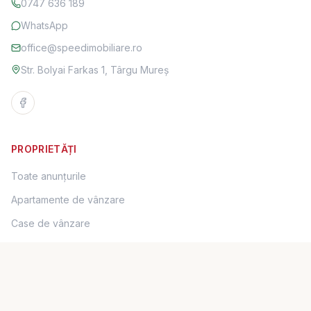
0747 636 189
WhatsApp
office@speedimobiliare.ro
Str. Bolyai Farkas 1, Târgu Mureș
PROPRIETĂȚI
Toate anunțurile
Apartamente de vânzare
Case de vânzare
Terenuri de vânzare
Spații comerciale de vânzare
Apartamente de închiriat